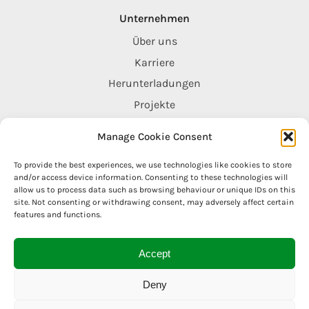
Unternehmen
Über uns
Karriere
Herunterladungen
Projekte
Kontaktiere uns
Manage Cookie Consent
To provide the best experiences, we use technologies like cookies to store
Legal
and/or access device information. Consenting to these technologies will
allow us to process data such as browsing behaviour or unique IDs on this
Impressum
site. Not consenting or withdrawing consent, may adversely affect certain
Datenschutzerklärung
features and functions.
Cookie-Richtlinie
Accept
AGB
Deny